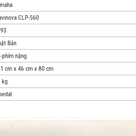
amaha
avinova CLP-560
993
ật Bản
-phím nặng
1 cm x 46 cm x 80 cm
 kg
pedal