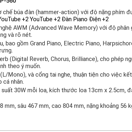
P-560
ơ chế búa đàn (hammer-action) với độ nặng phím đ
YouTube
+2
YouTube
+2
Đàn Piano Điện
+2
nghệ AWM (Advanced Wave Memory) với độ phân g
ng và rõ nét.
u, bao gồm Grand Piano, Electric Piano, Harpsichor
rưng.
rb (Digital Reverb, Chorus, Brilliance), cho phép ng
anh theo ý muốn.
L/Mono), và cổng tai nghe, thuận tiện cho việc kết 
p cá nhân.
ng suất 30W mỗi loa, kích thước loa 13cm x 2.5cm, 
8 mm, sâu 467 mm, cao 804 mm, nặng khoảng 56 k