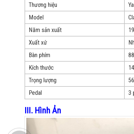
Thương hiệu
Y
Model
Cl
Năm sản xuất
1
Xuất xứ
Nh
Bàn phím
88
Kích thước
14
Trọng lượng
56
Pedal
3 
III. Hình Ản