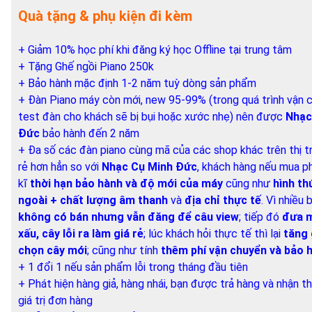
Quà tặng & phụ kiện đi kèm
+ Giảm 10% học phí khi đăng ký học Offline tại trung tâm
+ Tặng Ghế ngồi Piano 250k
+ Bảo hành mặc định 1-2 năm tuỳ dòng sản phẩm
+ Đàn Piano máy còn mới, new 95-99% (trong quá trình vận 
test đàn cho khách sẽ bị bụi hoặc xước nhẹ) nên được
Nhạc
Đức
bảo hành đến 2 năm
+ Đa số các đàn piano cùng mã của các shop khác trên thị 
rẻ hơn hẳn so với
Nhạc Cụ Minh Đức
, khách hàng nếu mua ph
kĩ
thời hạn bảo hành và độ mới của máy
cũng như
hình th
ngoài + chất lượng âm thanh
và
địa chỉ thực tế
. Vì nhiều
không có bán nhưng vẫn đăng để câu view
; tiếp đó
đưa m
xấu, cây lỗi ra làm giá rẻ
; lúc khách hỏi thực tế thì lại
tăng 
chọn cây mới
; cũng như tính
thêm phí vận chuyển và bảo 
+ 1 đổi 1 nếu sản phẩm lỗi trong tháng đầu tiên
+ Phát hiện hàng giả, hàng nhái, bạn được trả hàng và nhận
giá trị đơn hàng