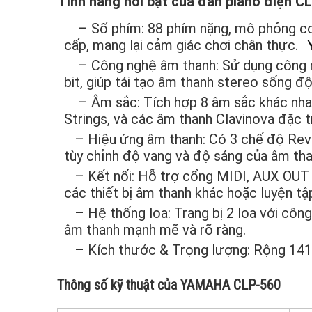
Tính năng nổi bật của
đàn piano điện
CL
– Số phím:
88 phím nặng, mô phỏng c
cấp, mang lại cảm giác chơi chân thực.
– Công nghệ âm thanh:
Sử dụng công 
bit, giúp tái tạo âm thanh stereo sống độ
– Âm sắc:
Tích hợp 8 âm sắc khác nha
Strings, và các âm thanh Clavinova đặc t
– Hiệu ứng âm thanh:
Có 3 chế độ Reve
tùy chỉnh độ vang và độ sáng của âm th
– Kết nối:
Hỗ trợ cổng MIDI, AUX OUT (
các thiết bị âm thanh khác hoặc luyện tậ
– Hệ thống loa:
Trang bị 2 loa với cô
âm thanh mạnh mẽ và rõ ràng.
– Kích thước & Trọng lượng:
Rộng 141
Thông số kỹ thuật của YAMAHA CLP-560