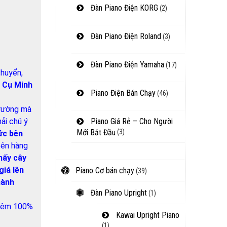
Đàn Piano Điện KORG
(2)
Đàn Piano Điện Roland
(3)
Đàn Piano Điện Yamaha
(17)
chuyển,
 Cụ Minh
Piano Điện Bán Chạy
(46)
trường mà
ải chú ý
Piano Giá Rẻ – Cho Người
Mới Bắt Đầu
(3)
ức bên
 bên hàng
ấy cây
giá lên
Piano Cơ bán chạy
(39)
hành
Đàn Piano Upright
(1)
 thêm 100%
Kawai Upright Piano
(1)