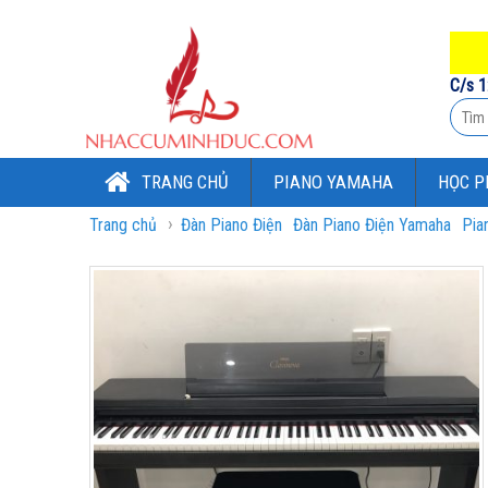
C/s 1
TRANG CHỦ
PIANO YAMAHA
HỌC P
›
Trang chủ
Đàn Piano Điện
Đàn Piano Điện Yamaha
Pia