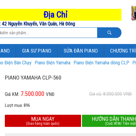
Địa Chỉ
: 42 Nguyễn Khuyến, Văn Quán, Hà Đông
IANO
GIA SƯ PIANO
SỬA ĐÀN PIANO
CHƯƠNG TR
no Điện Bán Chạy
Piano Điện Yamaha
Piano Điện Yamaha dòng CLP
P
PIANO YAMAHA CLP-560
7.500.000
Giá cũ: 8.000.000
VNĐ
Giá KM:
VNĐ
Lượt mua:
896
MUA NGAY
HƯỚNG DẪN THANH
(Giao hàng toàn quốc)
(Cod/ ATM/ Tiền mặt