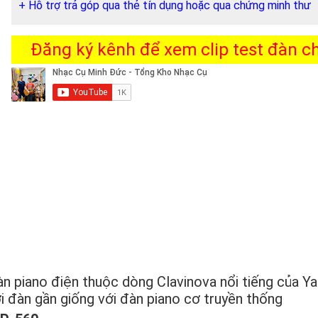
+ Hỗ trợ trả góp qua thẻ tín dụng hoặc qua chứng minh thư
Đăng ký kênh để xem clip test đàn chi
 piano điện thuộc dòng Clavinova nổi tiếng của Y
i đàn gần giống với đàn piano cơ truyền thống