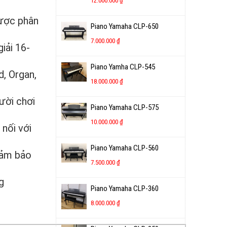
12.000.000
₫
ược phân
Piano Yamaha CLP-650
7.000.000
₫
iải 16-
Piano Yamha CLP-545
d, Organ,
18.000.000
₫
ười chơi
Piano Yamaha CLP-575
10.000.000
₫
nối với
Piano Yamaha CLP-560
đảm bảo
7.500.000
₫
g
Piano Yamaha CLP-360
8.000.000
₫